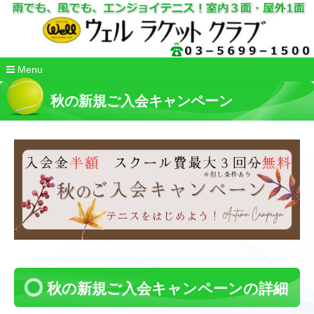
Menu
コ
ン
秋の新規ご入会キャンペーン
テ
ン
ツ
へ
移
動
秋の新規ご入会キャンペーンの詳細