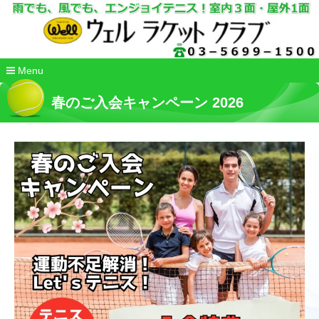
Menu
コ
ン
春のご入会キャンペーン 2026
テ
ン
ツ
へ
移
動