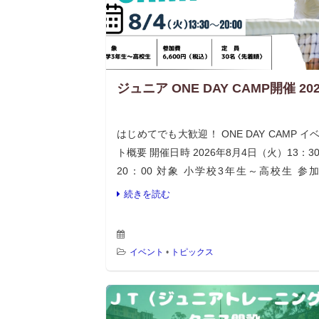
ジュニア ONE DAY CAMP開催 202
はじめてでも大歓迎！ ONE DAY CAMP イ
ト概要 開催日時 2026年8月4日（火）13：3
20：00 対象 小学校3年生～高校生 参
6,600円（税込み） 定員 30名（先着順） 
続きを読む
のキャンセル […]
イベント
•
トピックス