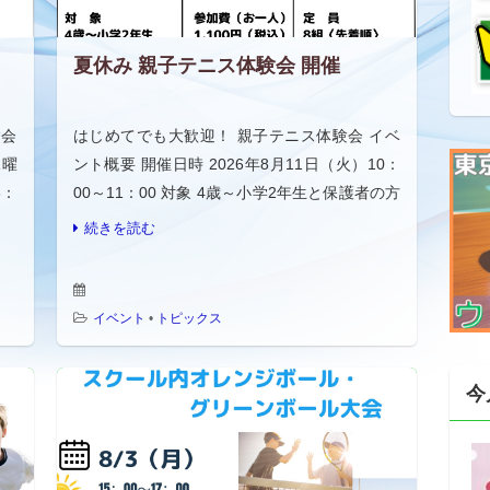
夏休み 親子テニス体験会 開催
験会
はじめてでも大歓迎！ 親子テニス体験会 イベ
水曜
ント概要 開催日時 2026年8月11日（火）10：
8：
00～11：00 対象 4歳～小学2年生と保護者の方
0円
参加費 お一人様 1,100円（税込み） 定員 8名
続きを読む
（先着順） 当日の […]
イベント
•
トピックス
今