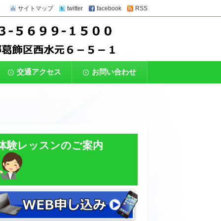
サイトマップ
twitter
facebook
RSS
上級者まで、幅広いレベルのクラスがありま
ットクラブ】
プレーできる環境をご用意。
交通アクセス
お問い合わせ
体験レッスンのご案内