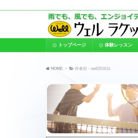
東京都葛飾区のインドアテニススクール
葛飾区金町のインド
す。また、４歳からのキッズ、小中高生
コ
トップページ
体験レッスン
ン
テ
ン
ツ
へ
HOME
作者別：well201611
移
動