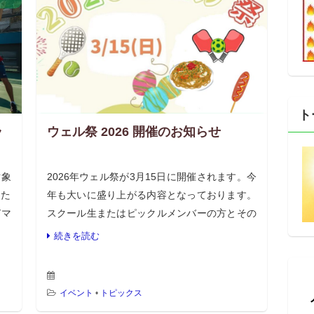
ト
ラ
ウェル祭 2026 開催のお知らせ
対象
2026年ウェル祭が3月15日に開催されます。今
また
年も大いに盛り上がる内容となっております。
びマ
スクール生またはピックルメンバーの方とその
コー
家族の方は、感謝祭レッスンにご参加できま
続きを読む
内容
す。ご予約は、下記のお申込みボタンからお願
い致 […]
イベント
•
トピックス