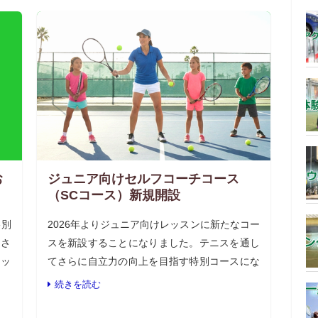
お
ジュニア向けセルフコーチコース
（SCコース）新規開設
格別
2026年よりジュニア向けレッスンに新たなコー
 さ
スを新設することになりました。テニスを通し
レッ
てさらに自立力の向上を目指す特別コースにな
諸般
ります。 セルフコーチコース（SCコース）の
続きを読む
り変
詳細 SCコースの目的 このコースはセルフコー
[…]