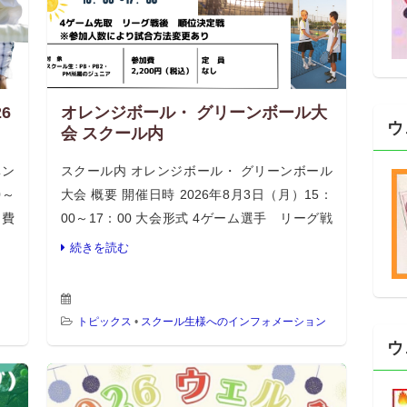
6
オレンジボール・ グリーンボール大
ウ
会 スクール内
ベン
スクール内 オレンジボール・ グリーンボール
0～
大会 概要 開催日時 2026年8月3日（月）15：
加費
00～17：00 大会形式 4ゲーム選手 リーグ戦
当日
後 順位決定戦 参加人数により試合方法の変更
続きを読む
あり 対象 スクール生:PB・ […]
トピックス
•
スクール生様へのインフォメーション
ウ