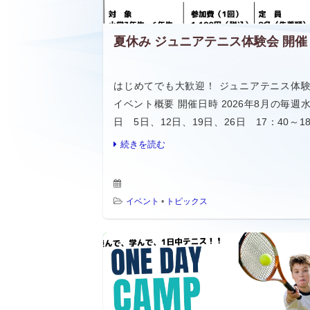
夏休み ジュニアテニス体験会 開催
はじめてでも大歓迎！ ジュニアテニス体
イベント概要 開催日時 2026年8月の毎週
日 5日、12日、19日、26日 17：40～1
40 対象 小学3年生～6年生 参加費 1回 1,10
続きを読む
（税込み） 定員 […]
イベント
•
トピックス