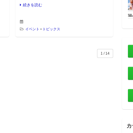
先取 対象：KB，KMクラス （休憩時間）
続きを読む
10:30～11:00 […]
イベント
•
トピックス
1 / 14
カ