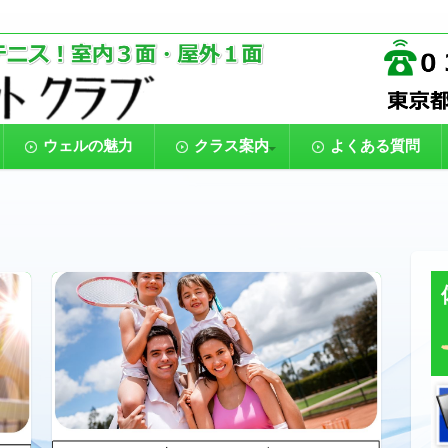
。テニスをはじめてプレーする初心者から、大会での勝利を目指す
アテニススクール【ウェルラケ
のジュニア、親子でテニス、80代までプレーするシニアと、楽しく
ウェルの魅力
クラス案内
よくある質問
一般クラス
ジュニアクラス
時間割表
受講料金