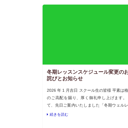
冬期レッスンスケジュール変更の
詫びとお知らせ
2026 年 1 月吉日 スクール生の皆様 平素は
のご高配を賜り、厚く御礼申し上げます。
て、先日ご案内いたしました「冬期ウェル
スンスケジュール」の日程につきまして、
続きを読む
の事情により、誠に勝手ながら下記の通
[…]