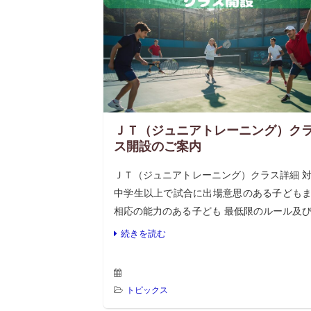
ＪＴ（ジュニアトレーニング）ク
ス開設のご案内
ＪＴ（ジュニアトレーニング）クラス詳細 
中学生以上で試合に出場意思のある子ども
相応の能力のある子ども 最低限のルール及
ナーを理解しているもの ジュニアヘッド
続きを読む
チ・レッスン担当コーチの承認されたもの 
[…]
トピックス