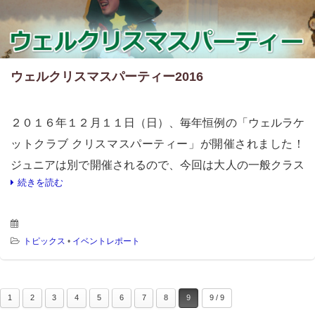
ウェルクリスマスパーティー2016
２０１６年１２月１１日（日）、毎年恒例の「ウェルラケ
ットクラブ クリスマスパーティー」が開催されました！
ジュニアは別で開催されるので、今回は大人の一般クラス
続きを読む
の皆さんが対象です。 ダンスあり、歌あり、音楽あり、
ゲームあり、 […]
トピックス
•
イベントレポート
1
2
3
4
5
6
7
8
9
9 / 9