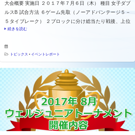
大会概要 実施日 ２０１７年７月６日（木） 種目 女子ダブ
ルスB 試合方法 ６ゲーム先取（ノーアドバンテージ５－
５タイブレーク） ２ブロックに分け総当たり戦後、上位
続きを読む
１位対１位、２位対２位で順位決定戦 ※但し、今回は第
１回 […]
トピックス
•
イベントレポート