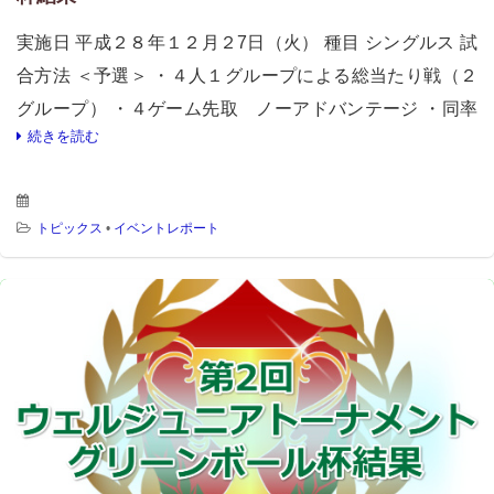
実施日 平成２８年１２月２7日（火） 種目 シングルス 試
合方法 ＜予選＞ ・４人１グループによる総当たり戦（２
グループ） ・４ゲーム先取 ノーアドバンテージ ・同率
続きを読む
の場合は得失ゲーム数により順位確定 ・得失ゲームも同
じ […]
トピックス
•
イベントレポート