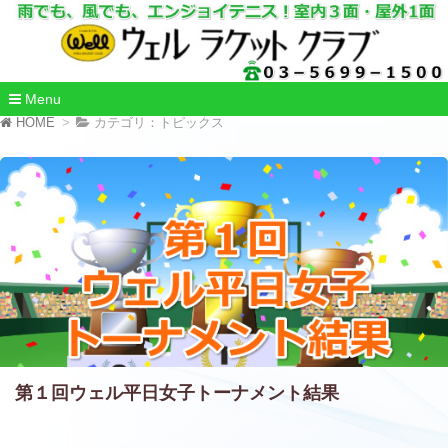
Menu
コ
HOME
カテゴリ：トピックス
ン
テ
ン
ツ
へ
移
動
第１回ウェル平日女子トーナメント結果