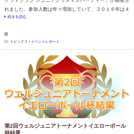
ケットクラブ ジュニアクリスマスパーティー」が開催さ
れました。参加人数は年々増加していて、２０１６年は４
続きを読む
８名となり大盛況！ 特に各種ゲームが白熱して、大いに
盛り上がりま […]
トピックス
•
イベントレポート
第2回ウェルジュニアトーナメントイエローボール
杯結果