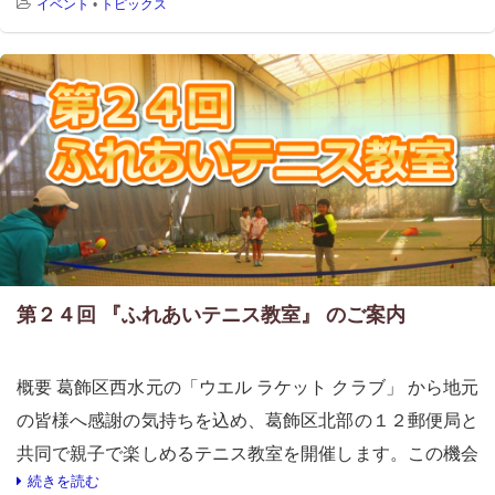
イベント
•
トピックス
第２４回 『ふれあいテニス教室』 のご案内
概要 葛飾区西水元の「ウエル ラケット クラブ」 から地元
の皆様へ感謝の気持ちを込め、葛飾区北部の１２郵便局と
共同で親子で楽しめるテニス教室を開催します。この機会
続きを読む
にぜひテニスの楽しさをご体験下さい。 開催日 […]