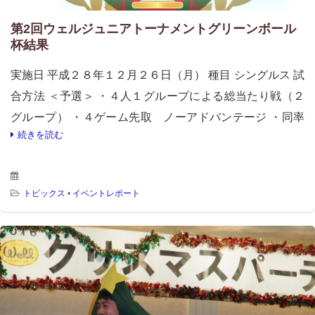
第2回ウェルジュニアトーナメントグリーンボール
杯結果
実施日 平成２８年１２月２６日（月） 種目 シングルス 試
合方法 ＜予選＞ ・４人１グループによる総当たり戦（２
グループ） ・４ゲーム先取 ノーアドバンテージ ・同率
続きを読む
の場合は得失ゲーム数により順位確定 ・得失ゲームも同
じ […]
トピックス
•
イベントレポート