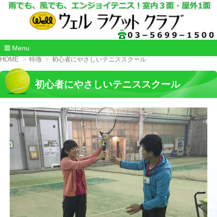
Menu
コ
HOME
特徴
初心者にやさしいテニススクール
ン
テ
初心者にやさしいテニススクール
ン
ツ
へ
移
動