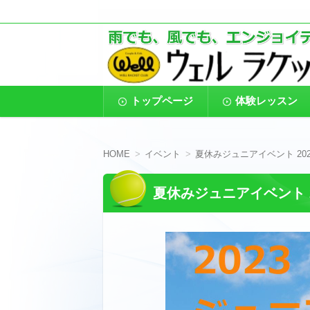
東京都葛飾区のインドアテニススクール
葛飾区金町のインド
す。また、４歳からのキッズ、小中高生
コ
トップページ
体験レッスン
ン
テ
ン
ツ
へ
HOME
イベント
夏休みジュニアイベント 202
移
動
夏休みジュニアイベント 2