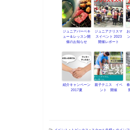
ジュニアバーベキ
ジュニアクリスマ
お
ュー＆レッスン開
スイベント 2023
ン
催のお知らせ
開催レポート
紹介キャンペーン
親子テニス イベ
春
2017夏
ント 開催
イベント
•
トピックス
•
スクール生様へのインフ