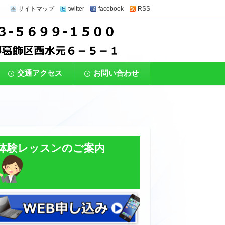
サイトマップ
twitter
facebook
RSS
上級者まで、幅広いレベルのクラスがありま
ットクラブ】
プレーできる環境をご用意。
交通アクセス
お問い合わせ
体験レッスンのご案内