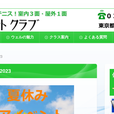
。テニスをはじめてプレーする初心者から、大会での勝利を目指す
アテニススクール【ウェルラケ
のジュニア、親子でテニス、80代までプレーするシニアと、楽しく
ウェルの魅力
クラス案内
よくある質問
一般クラス
ジュニアクラス
時間割表
受講料金
3
023