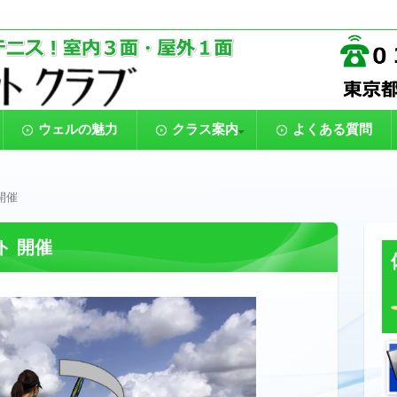
。テニスをはじめてプレーする初心者から、大会での勝利を目指す
アテニススクール【ウェルラケ
のジュニア、親子でテニス、80代までプレーするシニアと、楽しく
ウェルの魅力
クラス案内
よくある質問
一般クラス
ジュニアクラス
時間割表
受講料金
開催
ト 開催