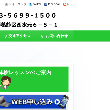
サイトマップ
twitter
facebook
RSS
上級者まで、幅広いレベルのクラスがありま
ットクラブ】
プレーできる環境をご用意。
交通アクセス
お問い合わせ
体験レッスンのご案内