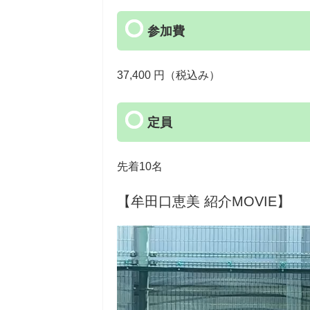
参加費
37,400 円（税込み）
定員
先着10名
【牟田口恵美
紹介MOVIE】
動
画
プ
レ