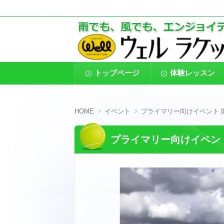
東京都葛飾区のインドアテニススクール
葛飾区金町のインド
す。また、４歳からのキッズ、小中高生
コ
トップページ
体験レッスン
ン
テ
ン
ツ
へ
HOME
イベント
プライマリー向けイベント 
移
動
プライマリー向けイベン