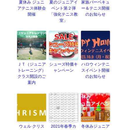
夏休み ジュニ
夏のジュニアイ
家族バーベキュ
アテニス体験会
ベント第２弾
ー＆テニス開催
開催
「強化テニス教
のお知らせ
室」
ＪＴ（ジュニア
シューズ特価キ
ハロウィンテニ
トレーニング）
ャンペーン
スイベント開催
クラス開設のご
のお知らせ
案内
ウェル クリス
2021年春季カ
冬休みジュニア