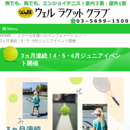
Menu
コ
HOME
スクール生様へのインフォメーション
ン
3ヵ月連続！4・5・6月ジュニアイベント開催
テ
ン
3ヵ月連続！4・5・6月ジュニアイベン
ツ
へ
ト開催
移
動